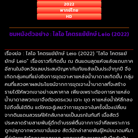
2022
พากย์ไทย
HD
ชมหนังตัวอย่าง : ไลโอ โคตรแย้ยักษ์ Leio (2022)
เรื่องย่อ : ไลโอ โคตรแย้ยักษ์ Leio (2022) “ไลโอ โคตรแย้
ยักษ์ Leio” เรื่องราวที่เกิดขึ้น ณ ดินแดนสุดแห้งแล้งแถบภาค
อีสานในจังหวัดเลยประสบปัญหากับภัยแล้งเป็นประจำทุกปี จึง
เกิดกลุ่มคนที่แย่งชิงการขุดเจาะหาแหล่งน้ำบาดาลเกิดขึ้น กลุ่ม
คนที่แสวงหาผลประโยชน์จากการขุดเจาะน้ำบาดาลที่จะสร้าง
รายได้ให้พวกเขาอย่างมหาศาล เพียงเพราะต้องการหาแหล่ง
น้ำบาดาลพวกเขาจึงต้องตระเวน เจาะ ขุด หาแหล่งน้ำให้ลึกลง
ไปถึงชั้นใต้ดิน แต่ใครจะรู้เลยว่าการขุดเจาะในครั้งนี้จะเปลี่ยน
จากดินแดนสวรรค์ให้กลับกลายเป็นนรกในทันที เมื่อสัตว์
ประหลาดร้ายสายพันธุ์ดึกดำบรรพ์ตื่นจากการจำศีลเพราะการ
ถูกปลุกจากพวกเขานั่นเอง สัตว์นักล่าสายพันธุ์ใหม่ขนาดมหึมา