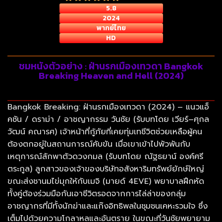
5.8
2024
พากย์ไทย
HD
ชมหนังตัวอย่าง : ฝ่านรกเมืองเทวดา Bangkok
Breaking Heaven and Hell (2024)
Bangkok Breaking: ฝ่านรกเมืองเทวดา (2024) – แนวแอ็
คชัน / ดราม่า / อาชญากรรม วันชัย (รับบทโดย เวียร์–ศุกล
วัฒน์ คณารศ) เจ้าหน้าที่กู้ภัยที่เคยทุ่มเทชีวิตช่วยเหลือผู้คน
ต้องตกอยู่ในสถานการณ์คับขัน เมื่อเขาเข้าไปพัวพันกับ
เหตุการณ์ลักพาตัวดวงกมล (รับบทโดย ณัฐธยาน์ องค์ศรี
ตระกูล) ลูกสาวของเจ้าของบริษัทอสังหาริมทรัพย์ยักษ์ใหญ่
ขณะส่งชานมไข่มุกให้กับเมจิ (มายด์ 4EVE) พยาบาลฝึกหัด
ทั้งคู่ต้องร่วมมือกันเอาชีวิตรอดจากการไล่ล่าของกลุ่ม
อาชญากรที่มีทั้งนักฆ่าและแก๊งอิทธิพลในชุมชนเคหะรวมใจ ซึ่ง
เต็มไปด้วยความโกลาหลและอันตราย ในขณะที่วันชัยพยายาม