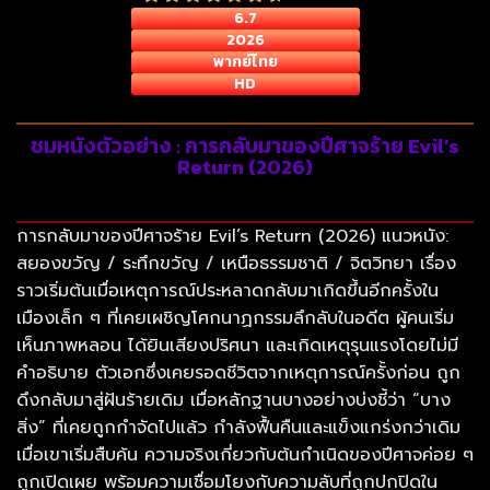
6.7
2026
พากย์ไทย
HD
ชมหนังตัวอย่าง : การกลับมาของปีศาจร้าย Evil’s
Return (2026)
การกลับมาของปีศาจร้าย Evil’s Return (2026) แนวหนัง:
สยองขวัญ / ระทึกขวัญ / เหนือธรรมชาติ / จิตวิทยา เรื่อง
ราวเริ่มต้นเมื่อเหตุการณ์ประหลาดกลับมาเกิดขึ้นอีกครั้งใน
เมืองเล็ก ๆ ที่เคยเผชิญโศกนาฏกรรมลึกลับในอดีต ผู้คนเริ่ม
เห็นภาพหลอน ได้ยินเสียงปริศนา และเกิดเหตุรุนแรงโดยไม่มี
คำอธิบาย ตัวเอกซึ่งเคยรอดชีวิตจากเหตุการณ์ครั้งก่อน ถูก
ดึงกลับมาสู่ฝันร้ายเดิม เมื่อหลักฐานบางอย่างบ่งชี้ว่า “บาง
สิ่ง” ที่เคยถูกกำจัดไปแล้ว กำลังฟื้นคืนและแข็งแกร่งกว่าเดิม
เมื่อเขาเริ่มสืบค้น ความจริงเกี่ยวกับต้นกำเนิดของปีศาจค่อย ๆ
ถูกเปิดเผย พร้อมความเชื่อมโยงกับความลับที่ถูกปกปิดใน